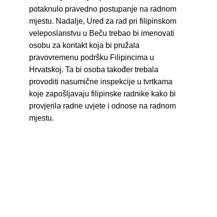
potaknulo pravedno postupanje na radnom 
mjestu. Nadalje, Ured za rad pri filipinskom 
veleposlanstvu u Beču trebao bi imenovati 
osobu za kontakt koja bi pružala 
pravovremenu podršku Filipincima u 
Hrvatskoj. Ta bi osoba također trebala 
provoditi nasumične inspekcije u tvrtkama 
koje zapošljavaju filipinske radnike kako bi 
provjerila radne uvjete i odnose na radnom 
mjestu.
Quality of life of foreign workers 
from Asia and Africa in Croatia
Institutional project of the Institute for 
Migration Research