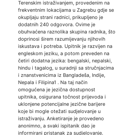
Terenskim istraživanjem, provedenim na 
frekventnim lokacijama u Zagrebu gdje se 
okupljaju strani radnici, prikupljeno je 
dodatnih 240 odgovora. Ovime je 
obuhvaćena raznolika skupina radnika, što 
doprinosi širem razumijevanju njihovih 
iskustava i potreba. Upitnik je razvijen na 
engleskom jeziku, a potom preveden na 
četiri dodatna jezika: bengalski, nepalski, 
hindu i tagalog, u suradnji sa stručnjacima 
i znanstvenicima iz Bangladeša, Indije, 
Nepala i Filipina1 . Na taj način 
omogućena je jezična dostupnost 
upitnika, osigurana točnost prijevoda i 
uklonjene potencijalne jezične barijere 
koje bi mogle otežati sudjelovanje u 
istraživanju. Anketiranje je provedeno 
anonimno, a svaki ispitanik dao je 
informirani pristanak za sudjelovanje. 