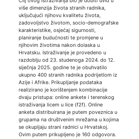
Cilj ovog istraživanja bio je dobiti uvid u 
više dimenzija života stranih radnika, 
uključujući njihovu kvalitetu života, 
zadovoljstvo životom, socio-demografske 
karakteristike, osjećaj sigurnosti, 
planiranje budućnosti te promjene u 
njihovim životima nakon dolaska u 
Hrvatsku. Istraživanje je provedeno u 
razdoblju od 23. studenoga 2024. do 12. 
siječnja 2025. godine te je obuhvatilo 
ukupno 400 stranih radnika podrijetlom iz 
Azije i Afrike. Prikupljanje podataka 
realizirano je korištenjem kombinacije 
dvaju pristupa: online ankete i terenskog 
istraživanja licem u lice (f2f). Online 
anketa distribuirana je putem poveznica u 
grupama na društvenim mrežama u kojima 
se okupljaju strani radnici u Hrvatskoj. 
Ovim putem prikupljeno je 160 odgovora. 