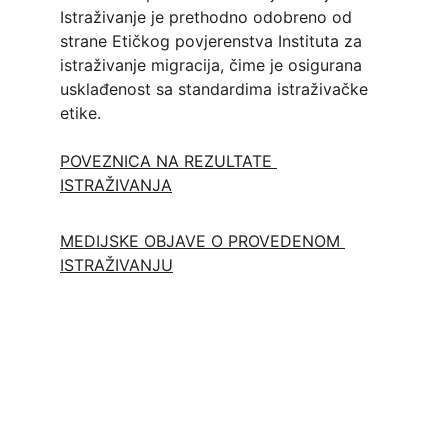
Istraživanje je prethodno odobreno od 
strane Etičkog povjerenstva Instituta za 
istraživanje migracija, čime je osigurana 
usklađenost sa standardima istraživačke 
etike.
POVEZNICA NA REZULTATE 
ISTRAŽIVANJA
MEDIJSKE OBJAVE O PROVEDENOM 
ISTRAŽIVANJU
Quality of life of foreign workers 
from Asia and Africa in Croatia
Institutional project of the Institute for 
Migration Research