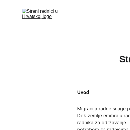
St
Uvod
Migracija radne snage p
Dok zemlje emitiraju ra
radnika za održavanje i
potrebom za radnicima u 