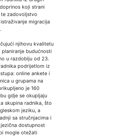
doprinos koji strani 
 te zadovoljstvo 
istraživanje migracija 
.
učujući njihovu kvalitetu 
 planiranje budućnosti 
no u razdoblju od 23. 
adnika podrijetlom iz 
stupa: online ankete i 
eznica u grupama na 
rikupljeno je 160 
bu gdje se okupljaju 
a skupina radnika, što 
ngleskom jeziku, a 
adnji sa stručnjacima i 
e jezična dostupnost 
bi mogle otežati 