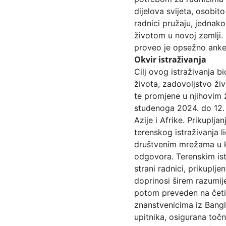
dijelova svijeta, osobit
radnici pružaju, jednako
životom u novoj zemlji. 
proveo je opsežno anketn
Okvir istraživanja
Cilj ovog istraživanja bi
života, zadovoljstvo živ
te promjene u njihovim 
studenoga 2024. do 12. 
Azije i Afrike. Prikuplj
terenskog istraživanja l
društvenim mrežama u ko
odgovora. Terenskim ist
strani radnici, prikupl
doprinosi širem razumije
potom preveden na četiri
znanstvenicima iz Bangla
upitnika, osigurana točn