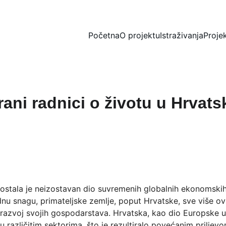
Početna
O projektu
Istraživanja
Projek
rani radnici o životu u Hrvats
ostala je neizostavan dio suvremenih globalnih ekonomskih 
dnu snagu, primateljske zemlje, poput Hrvatske, sve više ov
 razvoj svojih gospodarstava. Hrvatska, kao dio Europske un
različitim sektorima, što je rezultiralo povećanim priljevo