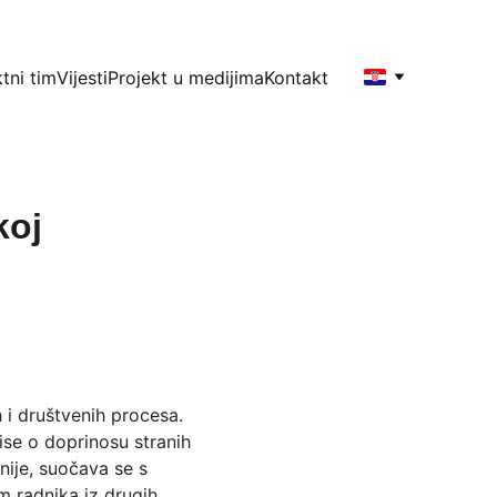
tni tim
Vijesti
Projekt u medijima
Kontakt
koj
i društvenih procesa. 
ise o doprinosu stranih 
ije, suočava se s 
m radnika iz drugih 