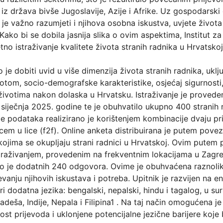
o iz država bivše Jugoslavije, Azije i Afrike. Uz gospodarski 
 je važno razumjeti i njihova osobna iskustva, uvjete života
Kako bi se dobila jasnija slika o ovim aspektima, Institut za 
o istraživanje kvalitete života stranih radnika u Hrvatskoj
o je dobiti uvid u više dimenzija života stranih radnika, uklj
otom, socio-demografske karakteristike, osjećaj sigurnosti,
životima nakon dolaska u Hrvatsku. Istraživanje je provede
siječnja 2025. godine te je obuhvatilo ukupno 400 stranih r
anje podataka realizirano je korištenjem kombinacije dvaju pri
icem u lice (f2f). Online anketa distribuirana je putem pov
jima se okupljaju strani radnici u Hrvatskoj. Ovim putem p
raživanjem, provedenim na frekventnim lokacijama u Zagre
jeno je dodatnih 240 odgovora. Ovime je obuhvaćena raznolik
vanju njihovih iskustava i potreba. Upitnik je razvijen na e
 dodatna jezika: bengalski, nepalski, hindu i tagalog, u sur
deša, Indije, Nepala i Filipina1 . Na taj način omogućena j
ost prijevoda i uklonjene potencijalne jezične barijere koje 